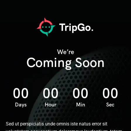
We’re
Coming Soon
00
00
00
00
Days
Hour
Min
Sec
Sed ut perspiciatis unde omnis iste natus error sit