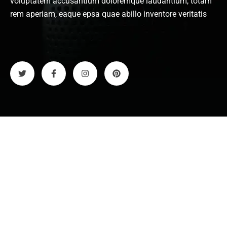
voluptatem accusantium doloremque laudantium, totam
rem aperiam, eaque epsa quae abillo inventore veritatis